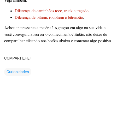
Veja também:
Diferença de caminhões toco, truck e traçado
.
Diferença de bitrem, rodotrem e bitrenzão
.
Achou interessante a matéria? Agregou em algo na sua vida e
você conseguiu absorver o conhecimento? Então, não deixe de
compartilhar clicando nos botões abaixo e comentar algo positivo.
COMPARTILHE!
Curiosidades
C
o
m
e
n