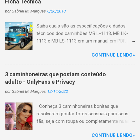
Ficha Técnica
por
Gabriel M. Marques
6/26/2018
Saiba quais são as especificações e dados
técnicos dos caminhões MB L-1113, MB LK-
1113 e MB LS-1113 em um manual em PDF.
Primeiro veja algumas características do
CONTINUE LENDO»
caminhão: No início de 1970 o motor de injeção
direta deu origem a uma nova família de
caminhões, a L-1113, que viria a se constituir
3 caminhoneiras que postam conteúdo
em mais uma história de sucesso da marca,
adulto - OnlyFans e Privacy
com mais de 207 mil unidades vendidas até
por
Gabriel M. Marques
12/14/2022
1987, quando deixaria de ser fabricada. Numa
sequência ininterrupta, foram a seguir lançados
Conheça 3 caminhoneiras bonitas que
outros quatro modelos de caminhão (sempre
resolverem postar fotos sensuais para seus
nas versões L, LK e LS). O que significa o L, LK
fãs, seja com roupa ou completamente nuas
e LS? L = caminhão toco ou truck; LK =
em plataformas de conteúdo adulto, como
caminhão basculante; LS = caminhão trator.
CONTINUE LENDO»
OnlyFans e Privacy e hoje faturam uma grana
Especificações do MB L-1113, MB LK-1113 e