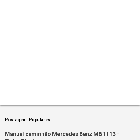
t
á
r
i
o
s
Postagens Populares
Manual caminhão Mercedes Benz MB 1113 -