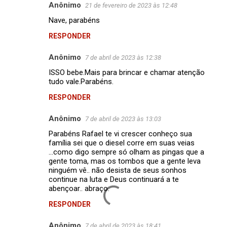
Anônimo
21 de fevereiro de 2023 às 12:48
C
Nave, parabéns
o
RESPONDER
m
e
Anônimo
7 de abril de 2023 às 12:38
n
ISSO bebe.Mais para brincar e chamar atenção
t
tudo vale.Parabéns.
á
RESPONDER
r
Anônimo
7 de abril de 2023 às 13:03
i
Parabéns Rafael te vi crescer conheço sua
o
família sei que o diesel corre em suas veias
s
...como digo sempre só olham as pingas que a
gente toma, mas os tombos que a gente leva
ninguém vê.. não desista de seus sonhos
continue na luta e Deus continuará a te
abençoar.. abraço.
RESPONDER
Anônimo
7 de abril de 2023 às 18:41