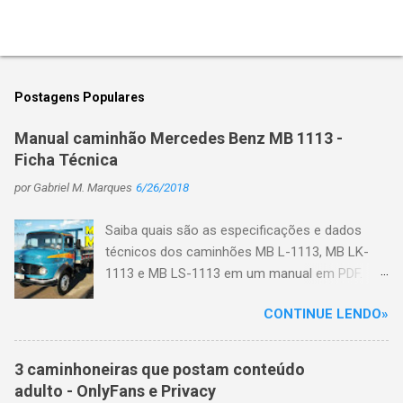
P
o
s
t
Postagens Populares
a
r
Manual caminhão Mercedes Benz MB 1113 -
u
Ficha Técnica
m
c
por
Gabriel M. Marques
6/26/2018
o
m
e
Saiba quais são as especificações e dados
n
técnicos dos caminhões MB L-1113, MB LK-
t
1113 e MB LS-1113 em um manual em PDF.
á
r
Primeiro veja algumas características do
i
CONTINUE LENDO»
caminhão: No início de 1970 o motor de injeção
o
direta deu origem a uma nova família de
caminhões, a L-1113, que viria a se constituir
3 caminhoneiras que postam conteúdo
em mais uma história de sucesso da marca,
adulto - OnlyFans e Privacy
com mais de 207 mil unidades vendidas até