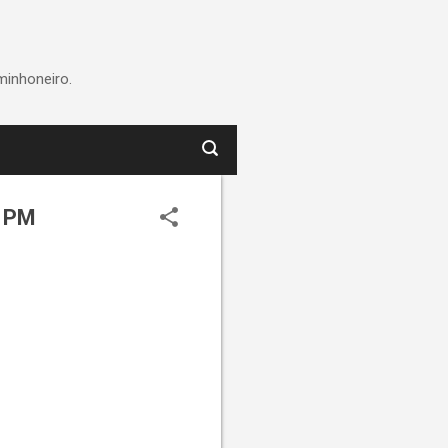
minhoneiro.
a PM