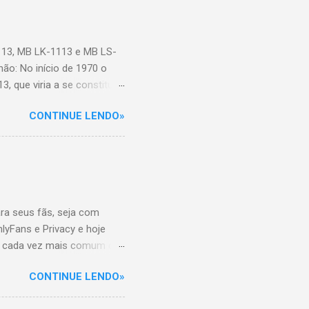
113, MB LK-1113 e MB LS-
ão: No início de 1970 o
, que viria a se constituir
endidas até 1987, quando
CONTINUE LENDO»
ados outros quatro modelos
L = caminhão toco ou truck;
113, MB LK-1113 e MB LS-
ta 6 cilindros em linha
cavalos a 2800 rpm
ra seus fãs, seja com
yFans e Privacy e hoje
tá cada vez mais comum que
mo é seu dia de trabalho,
CONTINUE LENDO»
s de caminhões, onde
entos de cargas, dos