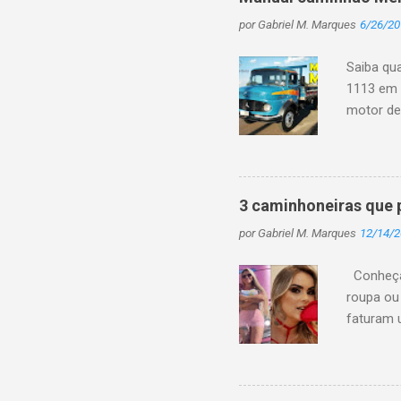
por
Gabriel M. Marques
6/26/20
Saiba qu
1113 em 
motor de 
em mais 
deixaria
de caminh
LK = cam
3 caminhoneiras que 
1113 Tipo
por
Gabriel M. Marques
12/14/
Torque m
Sistema e
Conheça 
roupa ou
faturam 
todos pos
mostrand
muitos p