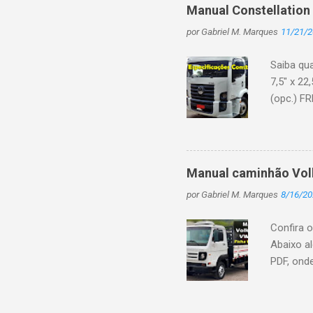
problema
Manual Constellation
caminhon
por
Gabriel M. Marques
11/21/
Youtube,
vida des
Saiba qu
público 
7,5" x 22
(opc.) FR
independe
(opciona
acumulad
tipo bor
Manual caminhão Volk
acelerado
por
Gabriel M. Marques
8/16/20
Ah) Alte
combustíve
Confira 
Abaixo a
PDF, ond
Intercool
150 (110)
Common R