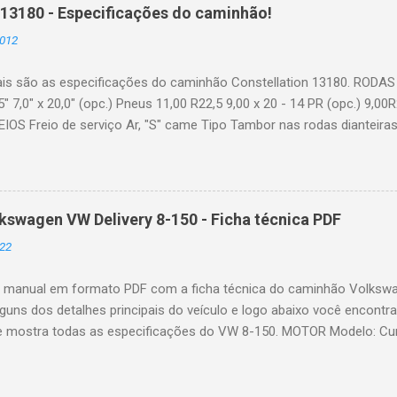
s enfrentados nas estradas que precisam ser resolvidos e muito ma
 13180 - Especificações do caminhão!
eiras acabaram ganhando grande notoriedade na internet, gerando
2012
 Instagram, TikTok e Facebook. Dessa forma, é normal que essas p
ses criadores de conteúdo. Então, 3 mulheres motoristas de camin
ais são as especificações do caminhão Constellation 13180. RODAS
interessado em um conteúdo ma...
,5" 7,0" x 20,0" (opc.) Pneus 11,00 R22,5 9,00 x 20 - 14 PR (opc.) 9,00
EIOS Freio de serviço Ar, "S" came Tipo Tambor nas rodas dianteiras 
nte, 2 reservatórios de ar, secador de ar c/ filtro coalescente ou 
l) Área efetiva de frenagem (cm2) 3.446 Freio de estacionamento 
ora Atuação Rodas traseiras Acionamento Válvula moduladora no pa
boleta no tubo do escapamento Acionamento Eletropneumático, tecl
swagen VW Delivery 8-150 - Ficha técnica PDF
r SISTEMA ELÉTRICO Tensão nominal 24 V Bateria 2 x (12 V - 100 Ah)
22
rnador 80 A - 28V (1) Versão cabine estendida. VOLUMES DE ABAST
l de plástico 275,0 Cárter, filtro e ...
o manual em formato PDF com a ficha técnica do caminhão Volkswa
lguns dos detalhes principais do veículo e logo abaixo você encont
e mostra todas as especificações do VW 8-150. MOTOR Modelo: Cum
er Nº de cilindros / cilindrada (cm³): 4 em linha / 3.920 Potência líq. 
 @ 2.500 Torque líq. máx. - kgfm (Nm) @ rpm (*): 56 (550) @ 1.400 -
ail TRANSMISSÃO Caixa de mudanças: ZF 5S 420 Acionamento: Al