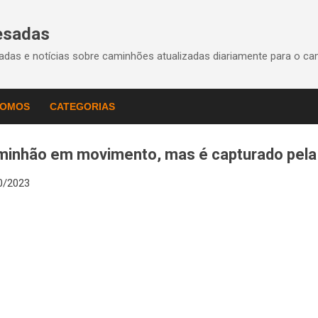
Pular para o conteúdo principal
esadas
das e notícias sobre caminhões atualizadas diariamente para o ca
SOMOS
CATEGORIAS
aminhão em movimento, mas é capturado pel
0/2023