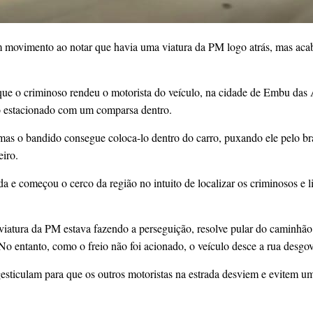
movimento ao notar que havia uma viatura da PM logo atrás, mas aca
e o criminoso rendeu o motorista do veículo, na cidade de Embu das A
ro estacionado com um comparsa dentro.
r, mas o bandido consegue coloca-lo dentro do carro, puxando ele pelo b
eiro.
a e começou o cerco da região no intuito de localizar os criminosos e l
 viatura da PM estava fazendo a perseguição, resolve pular do caminh
No entanto, como o freio não foi acionado, o veículo desce a rua desgo
 gesticulam para que os outros motoristas na estrada desviem e evitem um