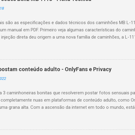
18
ais são as especificações e dados técnicos dos caminhões MB L-1
um manual em PDF. Primeiro veja algumas características do caminh
injeção direta deu origem a uma nova família de caminhões, a L-1113
uma história de sucesso da marca, com mais de 207 mil unidades v
 de ser fabricada. Numa sequência ininterrupta, foram a seguir lanç
ão (sempre nas versões L, LK e LS). O que significa o L, LK e LS? 
inhão basculante; LS = caminhão trator. Especificações do MB L-1
postam conteúdo adulto - OnlyFans e Privacy
 do motor diesel : om352 Cilindrada : 5675 cmᶟ Tipo de Injeção: dire
2022
áximo: 37 mkgf a 2000 rotações por minuto Potência máxima: 130 
létrico/bateria/alternador: 12volts/1 x 135ah/12v /14volts 35a Cai...
3 caminhoneiras bonitas que resolverem postar fotos sensuais pa
 completamente nuas em plataformas de conteúdo adulto, como Onl
uma grana alta. Com a ascensão da internet em todo o mundo, es
tem seu dia a dia nas redes sociais, sua rotina de vida diária ou co
o todos os perrengues e alegrias. É o caso também dos motorista
ostam diariamente fotos e vídeos das viagens feitas, dos carregam