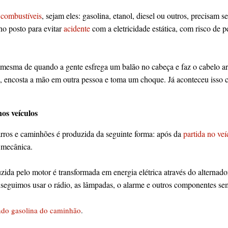
 combustíveis
, sejam eles: gasolina, etanol, diesel ou outros, precisam se
no posto para evitar
acidente
com a eletricidade estática, com risco de p
 a mesma de quando a gente esfrega um balão no cabeça e faz o cabelo a
, encosta a mão em outra pessoa e toma um choque. Já aconteceu isso
nos veículos
carros e caminhões é produzida da seguinte forma: após da
partida no veí
a mecânica.
ida pelo motor é transformada em energia elétrica através do alternador 
nseguimos usar o rádio, as lâmpadas, o alarme e outros componentes se
ndo gasolina do caminhão
.