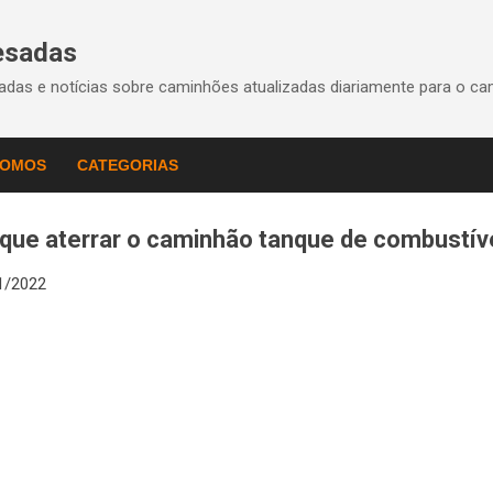
Pular para o conteúdo principal
esadas
das e notícias sobre caminhões atualizadas diariamente para o ca
SOMOS
CATEGORIAS
que aterrar o caminhão tanque de combustíve
1/2022