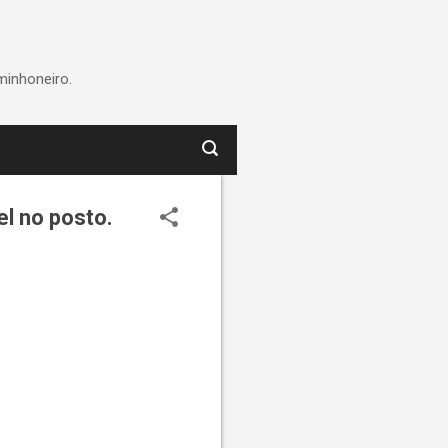
minhoneiro.
l no posto.