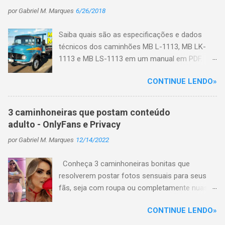
c
por
Gabriel M. Marques
6/26/2018
o
m
e
Saiba quais são as especificações e dados
n
técnicos dos caminhões MB L-1113, MB LK-
t
1113 e MB LS-1113 em um manual em PDF.
á
r
Primeiro veja algumas características do
i
CONTINUE LENDO»
caminhão: No início de 1970 o motor de injeção
o
direta deu origem a uma nova família de
caminhões, a L-1113, que viria a se constituir
3 caminhoneiras que postam conteúdo
em mais uma história de sucesso da marca,
adulto - OnlyFans e Privacy
com mais de 207 mil unidades vendidas até
por
Gabriel M. Marques
12/14/2022
1987, quando deixaria de ser fabricada. Numa
sequência ininterrupta, foram a seguir lançados
Conheça 3 caminhoneiras bonitas que
outros quatro modelos de caminhão (sempre
resolverem postar fotos sensuais para seus
nas versões L, LK e LS). O que significa o L, LK
fãs, seja com roupa ou completamente nuas
e LS? L = caminhão toco ou truck; LK =
em plataformas de conteúdo adulto, como
caminhão basculante; LS = caminhão trator.
CONTINUE LENDO»
OnlyFans e Privacy e hoje faturam uma grana
Especificações do MB L-1113, MB LK-1113 e
alta. Com a ascensão da internet em todo o