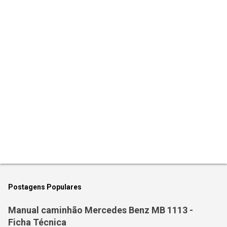
P
o
s
t
Postagens Populares
a
r
Manual caminhão Mercedes Benz MB 1113 -
u
Ficha Técnica
m