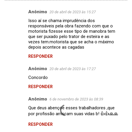
Anônimo
20 de abril de 2023 às 15:27
C
Isso aí se chama imprudência dos
o
responsáveis pela obra fazendo com que o
m
motorista fizesse esse tipo de manobra tem
que ser puxado pelo trator de esteira e as
e
vezes tem.motorista que se acha o máximo
depois acontece as cagadas
n
t
RESPONDER
á
Anônimo
20 de abril de 2023 às 17:27
r
Concordo
i
RESPONDER
o
s
Anônimo
6 de novembro de 2023 às 08:39
Que deus abençoe esses trabalhadores ,que
por profissão arriscam suas vidas b! 👍👍🙏🙏
RESPONDER