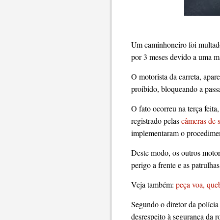
Um caminhoneiro foi multado
por 3 meses devido a uma man
O motorista da carreta, apar
proibido, bloqueando a passa
O fato ocorreu na terça feit
registrado pelas
câmeras de 
implementaram o procedimen
Deste modo, os outros motori
perigo a frente e as patrulha
Veja também:
peça voa, queb
Segundo o diretor da políci
desrespeito à segurança da r