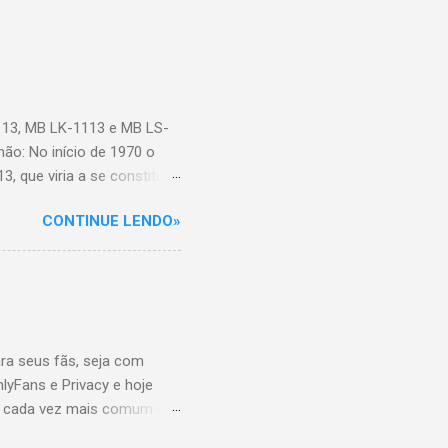
113, MB LK-1113 e MB LS-
ão: No início de 1970 o
, que viria a se constituir
endidas até 1987, quando
CONTINUE LENDO»
ados outros quatro modelos
L = caminhão toco ou truck;
113, MB LK-1113 e MB LS-
ta 6 cilindros em linha
cavalos a 2800 rpm
ra seus fãs, seja com
yFans e Privacy e hoje
tá cada vez mais comum que
mo é seu dia de trabalho,