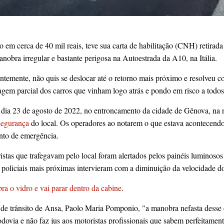
 em cerca de 40 mil reais, teve sua carta de habilitação (CNH) retirad
obra irregular e bastante perigosa na Autoestrada da A10, na Itália.
entemente, não quis se deslocar até o retorno mais próximo e resolveu 
gem parcial dos carros que vinham logo atrás e pondo em risco a todos
a, dia 23 de agosto de 2022, no entroncamento da cidade de Gênova, na re
segurança
do local. Os operadores ao notarem o que estava acontecend
to de emergência.
stas que trafegavam pelo local foram alertados pelos painéis luminosos
s policiais mais próximas intervieram com a diminuição da velocidade do
ra o vidro e vai parar dentro da cabine
.
a de trânsito de Ansa, Paolo Maria Pomponio, "a manobra nefasta desse
odovia e não faz jus aos motoristas profissionais que sabem perfeitamen