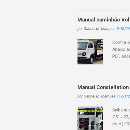
mostrand
muitos p
problema
Manual caminhão Volk
caminhon
por
Gabriel M. Marques
8/16/20
Youtube,
vida des
Confira 
público 
Abaixo a
PDF, ond
Intercool
150 (110)
Common R
marchas:
Manual Constellation
principai
por
Gabriel M. Marques
11/21/
telescópi
Tambor na
Saiba qu
7,5" x 22
(opc.) FR