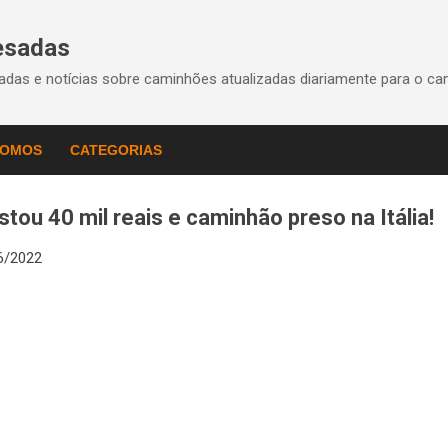
Pular para o conteúdo principal
esadas
das e notícias sobre caminhões atualizadas diariamente para o ca
SOMOS
CATEGORIAS
tou 40 mil reais e caminhão preso na Itália!
6/2022