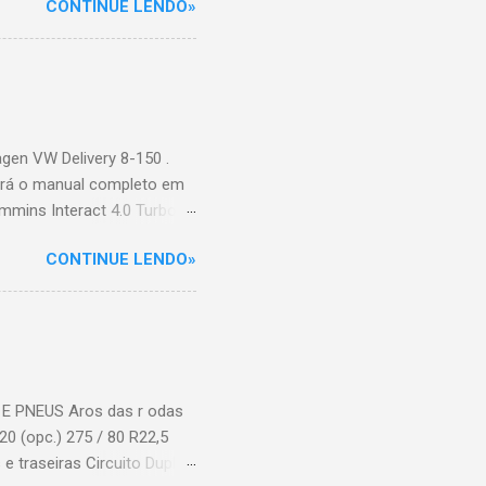
CONTINUE LENDO»
s de caminhões, onde
entos de cargas, dos
is. Com isso, muitas belas
 muitos seguidores no
essoas se interessem pela
hões, ao notarem seu
gen VW Delivery 8-150 .
rará o manual completo em
mins Interact 4.0 Turbo e
máx. - cv (kW) @ rpm (*):
CONTINUE LENDO»
 1.700 Sistema de injeção:
avanca no assoalho Nº de
rígido motriz Molas
mortecedores Hidráulicos
viço Ar, "S" came Tipo:
iplo de ar e secador de...
 E PNEUS Aros das r odas
R20 (opc.) 275 / 80 R22,5
e traseiras Circuito Duplo,