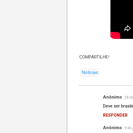
COMPARTILHE!
Notícias
Anônimo
28 d
C
Deve ser brasil
o
RESPONDER
m
e
Anônimo
9 de 