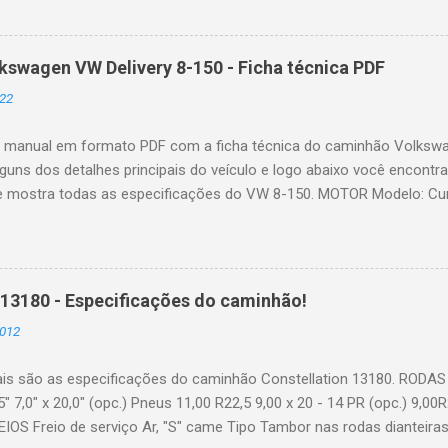
o todos os perrengues e alegrias. É o caso também dos motorista
ostam diariamente fotos e vídeos das viagens feitas, dos carregam
s enfrentados nas estradas que precisam ser resolvidos e muito ma
swagen VW Delivery 8-150 - Ficha técnica PDF
eiras acabaram ganhando grande notoriedade na internet, gerando
22
 Instagram, TikTok e Facebook. Dessa forma, é normal que essas p
ses criadores de conteúdo. Então, 3 mulheres motoristas de camin
o manual em formato PDF com a ficha técnica do caminhão Volkswa
interessado em um conteúdo ma...
lguns dos detalhes principais do veículo e logo abaixo você encont
e mostra todas as especificações do VW 8-150. MOTOR Modelo: Cum
er Nº de cilindros / cilindrada (cm³): 4 em linha / 3.920 Potência líq. 
 @ 2.500 Torque líq. máx. - kgfm (Nm) @ rpm (*): 56 (550) @ 1.400 -
ail TRANSMISSÃO Caixa de mudanças: ZF 5S 420 Acionamento: Al
 5 à frente (sincronizadas), 1 à ré SUSPENSÃO TRASEIRA Tipo: Eixo 
 13180 - Especificações do caminhão!
s Semielípticas de ação progressiva Molas auxiliares Parabólicas A
2012
cos de dupla ação Barra estabilizadora Standard FREIOS Freio de ser
s rodas dianteiras e traseiras Circuito Independente, reservatório tr
ais são as especificações do caminhão Constellation 13180. RODAS
,5" 7,0" x 20,0" (opc.) Pneus 11,00 R22,5 9,00 x 20 - 14 PR (opc.) 9,00
EIOS Freio de serviço Ar, "S" came Tipo Tambor nas rodas dianteiras 