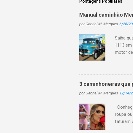
Postagens Populares
a
r
u
Manual caminhão Mer
m
c
por
Gabriel M. Marques
6/26/20
o
m
Saiba qu
e
1113 em 
n
t
motor de 
á
em mais 
r
deixaria
i
o
de caminh
LK = cam
3 caminhoneiras que 
1113 Tipo
por
Gabriel M. Marques
12/14/
Torque m
Sistema e
Conheça 
roupa ou
faturam 
todos pos