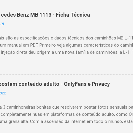
cedes Benz MB 1113 - Ficha Técnica
18
ais são as especificações e dados técnicos dos caminhões MB L-1
um manual em PDF. Primeiro veja algumas características do caminh
injeção direta deu origem a uma nova família de caminhões, a L-1113
uma história de sucesso da marca, com mais de 207 mil unidades v
 de ser fabricada. Numa sequência ininterrupta, foram a seguir lanç
ão (sempre nas versões L, LK e LS). O que significa o L, LK e LS? 
inhão basculante; LS = caminhão trator. Especificações do MB L-1
postam conteúdo adulto - OnlyFans e Privacy
 do motor diesel : om352 Cilindrada : 5675 cmᶟ Tipo de Injeção: dire
2022
áximo: 37 mkgf a 2000 rotações por minuto Potência máxima: 130 
létrico/bateria/alternador: 12volts/1 x 135ah/12v /14volts 35a Cai...
3 caminhoneiras bonitas que resolverem postar fotos sensuais pa
 completamente nuas em plataformas de conteúdo adulto, como Onl
uma grana alta. Com a ascensão da internet em todo o mundo, es
tem seu dia a dia nas redes sociais, sua rotina de vida diária ou co