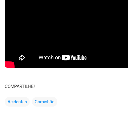
COMPARTILHE!
Acidentes
Caminhão
C
o