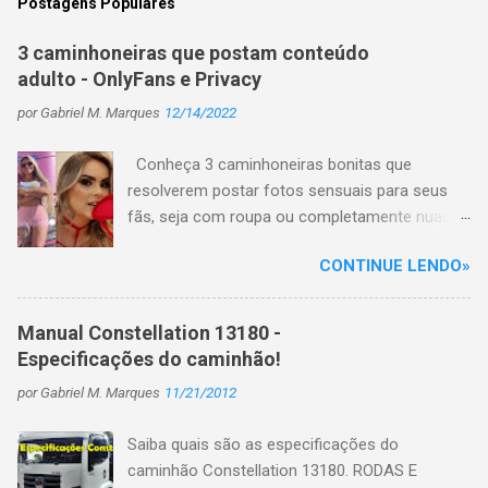
Postagens Populares
3 caminhoneiras que postam conteúdo
adulto - OnlyFans e Privacy
por
Gabriel M. Marques
12/14/2022
Conheça 3 caminhoneiras bonitas que
resolverem postar fotos sensuais para seus
fãs, seja com roupa ou completamente nuas
em plataformas de conteúdo adulto, como
CONTINUE LENDO»
OnlyFans e Privacy e hoje faturam uma grana
alta. Com a ascensão da internet em todo o
mundo, está cada vez mais comum que todos
Manual Constellation 13180 -
postem seu dia a dia nas redes sociais, sua
Especificações do caminhão!
rotina de vida diária ou como é seu dia de
por
Gabriel M. Marques
11/21/2012
trabalho, mostrando todos os perrengues e
alegrias. É o caso também dos motoristas de
Saiba quais são as especificações do
caminhões, onde muitos postam diariamente
caminhão Constellation 13180. RODAS E
fotos e vídeos das viagens feitas, dos