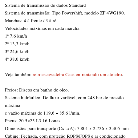
Sistema de transmissão de dados Standard
Sistema de transmissão: Tipo Powershift, modelo ZF 4WG190.
Marchas: 4 à frente / 3 à ré
Velocidades máximas em cada marcha
1ª 7,6 km/h
2ª 13,3 km/h
3ª 24,6 km/h
4ª 38,0 km/h
Veja também:
retroescavadeira Case enfrentando um atoleiro
.
Freios: Discos em banho de óleo.
Sistema hidráulico: De fluxo variável, com 248 bar de pressão
máxima
e vazão máxima de 119,6 + 85,6 l/min.
Pneus: 20.5×25 L3 16 Lonas
Dimensões para transporte (CxLxA): 7.801 x 2.736 x 3.405 mm
Cabine: Fechada, com proteção ROPS/FOPS e ar condicionado