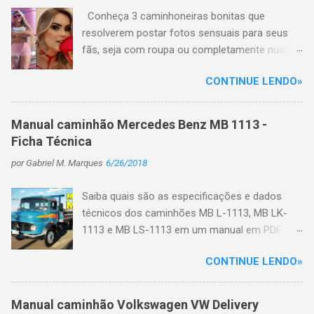
Conheça 3 caminhoneiras bonitas que
resolverem postar fotos sensuais para seus
fãs, seja com roupa ou completamente nuas
em plataformas de conteúdo adulto, como
CONTINUE LENDO»
OnlyFans e Privacy e hoje faturam uma grana
alta. Com a ascensão da internet em todo o
mundo, está cada vez mais comum que todos
Manual caminhão Mercedes Benz MB 1113 -
postem seu dia a dia nas redes sociais, sua
Ficha Técnica
rotina de vida diária ou como é seu dia de
por
Gabriel M. Marques
6/26/2018
trabalho, mostrando todos os perrengues e
alegrias. É o caso também dos motoristas de
Saiba quais são as especificações e dados
caminhões, onde muitos postam diariamente
técnicos dos caminhões MB L-1113, MB LK-
fotos e vídeos das viagens feitas, dos
1113 e MB LS-1113 em um manual em PDF.
carregamentos de cargas, dos problemas
Primeiro veja algumas características do
enfrentados nas estradas que precisam ser
CONTINUE LENDO»
caminhão: No início de 1970 o motor de injeção
resolvidos e muito mais. Com isso, muitas
direta deu origem a uma nova família de
belas caminhoneiras acabaram ganhando
caminhões, a L-1113, que viria a se constituir
grande notoriedade na internet, gerando muitos
Manual caminhão Volkswagen VW Delivery
em mais uma história de sucesso da marca,