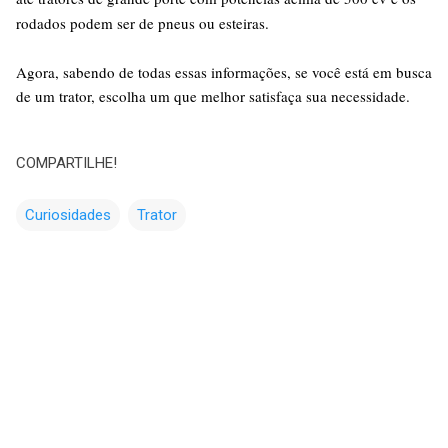
rodados podem ser de pneus ou esteiras.
Agora, sabendo de todas essas informações, se você está em busca
de um trator, escolha um que melhor satisfaça sua necessidade.
COMPARTILHE!
Curiosidades
Trator
C
o
m
e
n
t
á