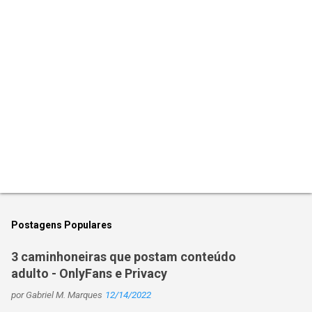
r
i
o
s
Postagens Populares
3 caminhoneiras que postam conteúdo
adulto - OnlyFans e Privacy
por
Gabriel M. Marques
12/14/2022