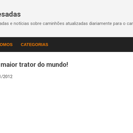
Pular para o conteúdo principal
esadas
das e notícias sobre caminhões atualizadas diariamente para o ca
SOMOS
CATEGORIAS
 maior trator do mundo!
1/2012