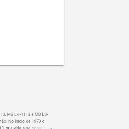
113, MB LK-1113 e MB LS-
ão: No início de 1970 o
, que viria a se constituir