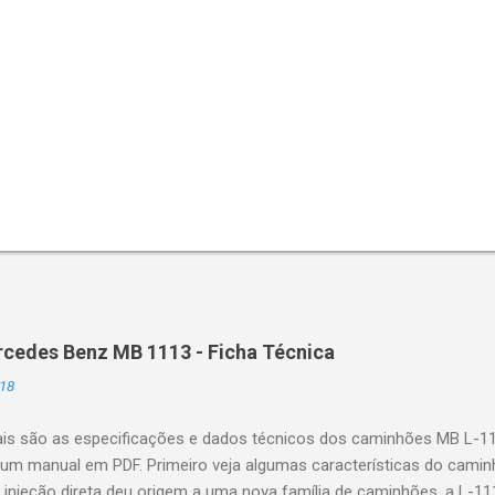
cedes Benz MB 1113 - Ficha Técnica
18
ais são as especificações e dados técnicos dos caminhões MB L-1
um manual em PDF. Primeiro veja algumas características do caminh
injeção direta deu origem a uma nova família de caminhões, a L-1113