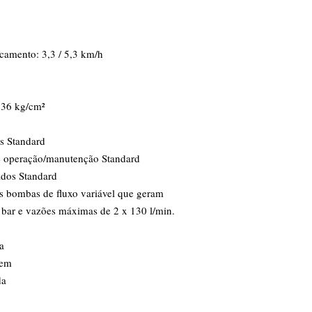
camento: 3,3 / 5,3 km/h
0,36 kg/cm²
as Standard
e operação/manutenção Standard
ados Standard
s bombas de fluxo variável que geram
bar e vazões máximas de 2 x 130 l/min.
a
gem
da