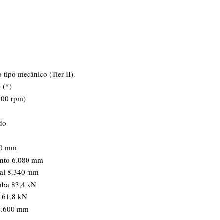
ipo mecânico (Tier II).
 (*)
500 rpm)
do
20 mm
ento 6.080 mm
tal 8.340 mm
mba 83,4 kN
o 61,8 kN
 5.600 mm