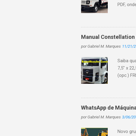
PDF, ond
Intercool
150 (110)
Common R
marchas:
Manual Constellation
principai
por
Gabriel M. Marques
11/21/
telescópi
Tambor na
Saiba qu
7,5" x 22
(opc.) FR
independe
(opciona
acumulad
tipo bor
WhatsApp de Máquina
acelerado
por
Gabriel M. Marques
3/06/20
Ah) Alte
combustíve
Novo gru