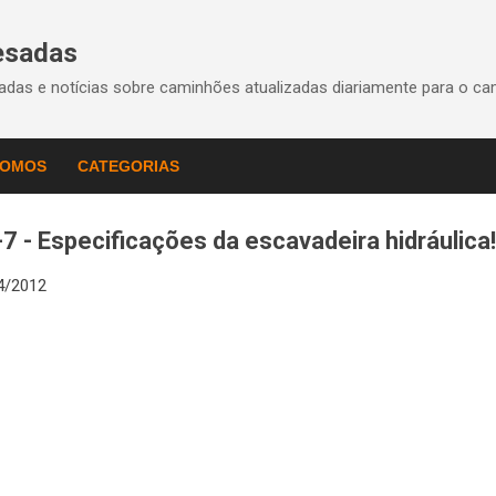
Pular para o conteúdo principal
esadas
das e notícias sobre caminhões atualizadas diariamente para o ca
SOMOS
CATEGORIAS
- Especificações da escavadeira hidráulica!
4/2012