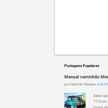
o
s
Postagens Populares
Manual caminhão Mer
por
Gabriel M. Marques
6/26/20
Saiba qu
1113 em 
motor de 