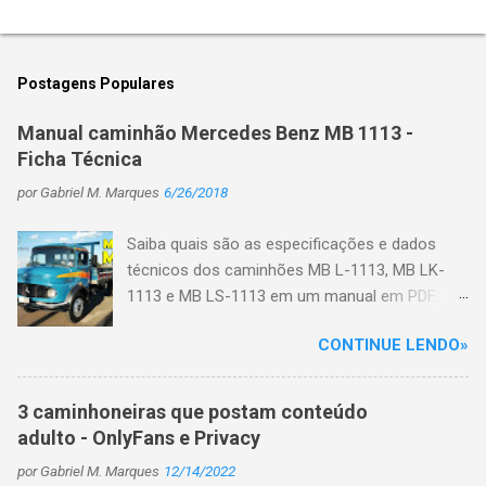
Postagens Populares
Manual caminhão Mercedes Benz MB 1113 -
Ficha Técnica
por
Gabriel M. Marques
6/26/2018
Saiba quais são as especificações e dados
técnicos dos caminhões MB L-1113, MB LK-
1113 e MB LS-1113 em um manual em PDF.
Primeiro veja algumas características do
CONTINUE LENDO»
caminhão: No início de 1970 o motor de injeção
direta deu origem a uma nova família de
caminhões, a L-1113, que viria a se constituir
3 caminhoneiras que postam conteúdo
em mais uma história de sucesso da marca,
adulto - OnlyFans e Privacy
com mais de 207 mil unidades vendidas até
por
Gabriel M. Marques
12/14/2022
1987, quando deixaria de ser fabricada. Numa