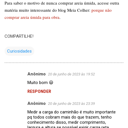
Para saber o motivo de nunca comprar areia úmida, acesse outra
matéria muito interessante do blog Meia Colher:
porque não
comprar areia úmida para obra
.
COMPARTILHE!
Curiosidades
Anônimo
20 de junho de 2023 às 19:52
C
Muito bom 😃
o
RESPONDER
m
e
Anônimo
20 de junho de 2023 às 23:39
n
Medir a carga do caminhão é muito importante
t
pq todos cobram mais do que trazem, tenho
conhecimento disso, medir comprimento,
á
largura e altura se possível exigir carga reta