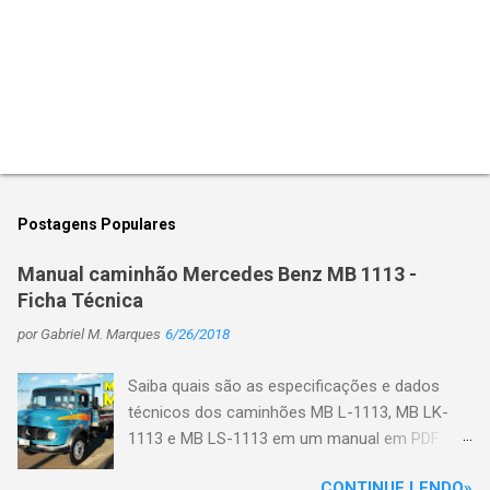
P
o
s
t
Postagens Populares
a
r
Manual caminhão Mercedes Benz MB 1113 -
u
Ficha Técnica
m
c
por
Gabriel M. Marques
6/26/2018
o
m
e
Saiba quais são as especificações e dados
n
técnicos dos caminhões MB L-1113, MB LK-
t
1113 e MB LS-1113 em um manual em PDF.
á
r
Primeiro veja algumas características do
i
CONTINUE LENDO»