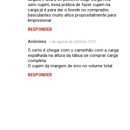
sem cupim, éssa prática de fazer cupim na
r
carga já é para dar o bonde no comprador,
i
basculantes muito altos propositalmente para
kmpresionar
o
s
RESPONDER
Anônimo
1 de agosto de 2024 às 19:21
O certo é chegar com o caminhão com a carga
espalhada na altura da tábua se comprar carga
completa.
O cupim da margem de erro no volume total
RESPONDER