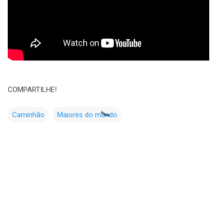
COMPARTILHE!
Caminhão
Maiores do mundo
C
o
m
e
n
t