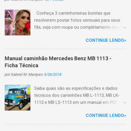
Conheça 3 caminhoneiras bonitas que
resolverem postar fotos sensuais para seus
fãs, seja com roupa ou completamente nuas
em plataformas de conteúdo adulto, como
CONTINUE LENDO»
OnlyFans e Privacy e hoje faturam uma grana
alta. Com a ascensão da internet em todo o
mundo, está cada vez mais comum que todos
Manual caminhão Mercedes Benz MB 1113 -
postem seu dia a dia nas redes sociais, sua
Ficha Técnica
rotina de vida diária ou como é seu dia de
por
Gabriel M. Marques
6/26/2018
trabalho, mostrando todos os perrengues e
alegrias. É o caso também dos motoristas de
Saiba quais são as especificações e dados
caminhões, onde muitos postam diariamente
técnicos dos caminhões MB L-1113, MB LK-
fotos e vídeos das viagens feitas, dos
1113 e MB LS-1113 em um manual em PDF.
carregamentos de cargas, dos problemas
Primeiro veja algumas características do
enfrentados nas estradas que precisam ser
CONTINUE LENDO»
caminhão: No início de 1970 o motor de injeção
resolvidos e muito mais. Com isso, muitas
direta deu origem a uma nova família de
belas caminhoneiras acabaram ganhando
caminhões, a L-1113, que viria a se constituir