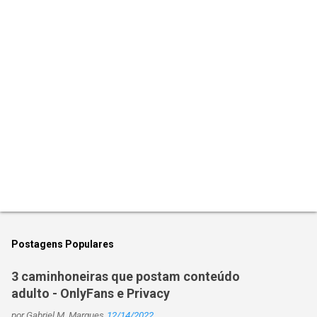
á
r
i
o
s
Postagens Populares
3 caminhoneiras que postam conteúdo
adulto - OnlyFans e Privacy
por
Gabriel M. Marques
12/14/2022