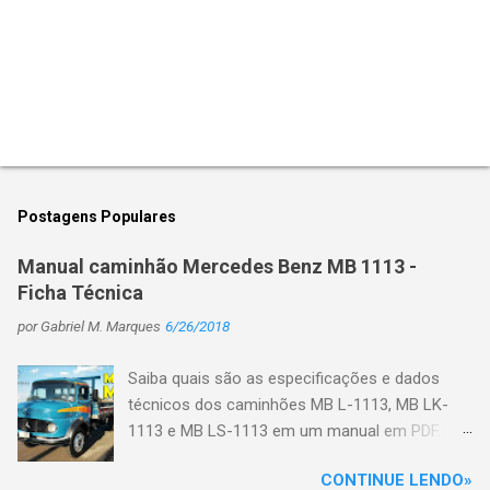
P
o
s
t
Postagens Populares
a
r
Manual caminhão Mercedes Benz MB 1113 -
u
Ficha Técnica
m
c
por
Gabriel M. Marques
6/26/2018
o
m
e
Saiba quais são as especificações e dados
n
técnicos dos caminhões MB L-1113, MB LK-
t
1113 e MB LS-1113 em um manual em PDF.
á
r
Primeiro veja algumas características do
i
CONTINUE LENDO»
caminhão: No início de 1970 o motor de injeção