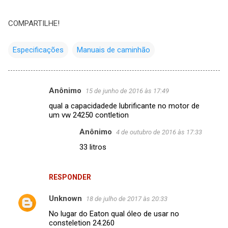
COMPARTILHE!
Especificações
Manuais de caminhão
Anônimo
15 de junho de 2016 às 17:49
C
qual a capacidadede lubrificante no motor de
o
um vw 24250 contletion
m
Anônimo
4 de outubro de 2016 às 17:33
e
33 litros
n
t
RESPONDER
á
r
Unknown
18 de julho de 2017 às 20:33
i
No lugar do Eaton qual óleo de usar no
consteletion 24.260
o