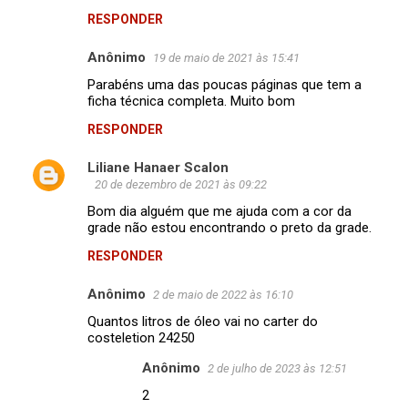
s
RESPONDER
Anônimo
19 de maio de 2021 às 15:41
Parabéns uma das poucas páginas que tem a
ficha técnica completa. Muito bom
RESPONDER
Liliane Hanaer Scalon
20 de dezembro de 2021 às 09:22
Bom dia alguém que me ajuda com a cor da
grade não estou encontrando o preto da grade.
RESPONDER
Anônimo
2 de maio de 2022 às 16:10
Quantos litros de óleo vai no carter do
costeletion 24250
Anônimo
2 de julho de 2023 às 12:51
2