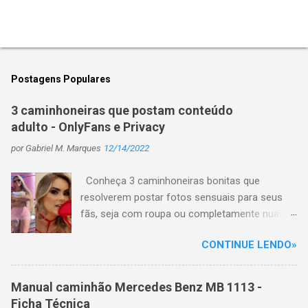
Postagens Populares
3 caminhoneiras que postam conteúdo
adulto - OnlyFans e Privacy
por
Gabriel M. Marques
12/14/2022
Conheça 3 caminhoneiras bonitas que
resolverem postar fotos sensuais para seus
fãs, seja com roupa ou completamente nuas
em plataformas de conteúdo adulto, como
CONTINUE LENDO»
OnlyFans e Privacy e hoje faturam uma grana
alta. Com a ascensão da internet em todo o
mundo, está cada vez mais comum que todos
Manual caminhão Mercedes Benz MB 1113 -
postem seu dia a dia nas redes sociais, sua
Ficha Técnica