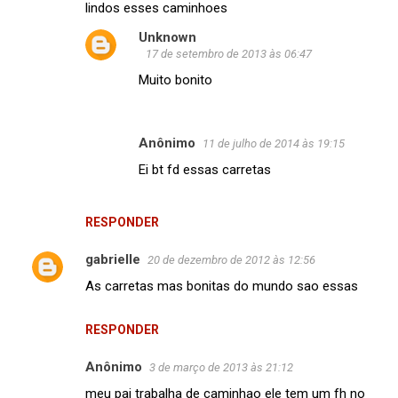
lindos esses caminhoes
o
Unknown
m
17 de setembro de 2013 às 06:47
e
Muito bonito
n
t
á
Anônimo
11 de julho de 2014 às 19:15
r
Ei bt fd essas carretas
i
o
RESPONDER
s
gabrielle
20 de dezembro de 2012 às 12:56
As carretas mas bonitas do mundo sao essas
RESPONDER
Anônimo
3 de março de 2013 às 21:12
meu pai trabalha de caminhao ele tem um fh no